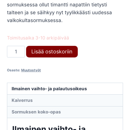
sormuksessa ollut timantti napattiin tietysti
talteen ja se säihkyy nyt tyylikkäästi uudessa
valkokultasormuksessa.
Toimitusaika 3-10 arkipäivää
Muutostyö
Lisää ostoskoriin
määrä
Osasto:
Muutostyöt
Ilmainen vaihto- ja palautusoikeus
Kaiverrus
Sormuksen koko-opas
Ilmainen vaihto- ja