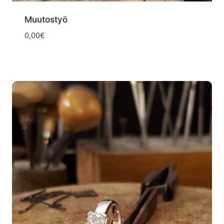
Muutostyö
0,00
€