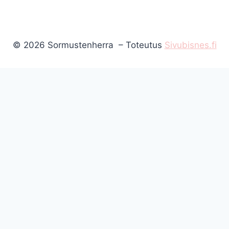
© 2026 Sormustenherra – Toteutus
Sivubisnes.fi