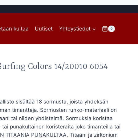
taan kultaa
Uutiset
Yhteystiedot
0
urfing Colors 14/20010 6054
intaluokka:
99,00€
llisto sisältää 18 sormusta, joista yhdeksän
ilman timantteja. Sormusten runko-materiaali on
99,00€
aani tai niiden yhdistelmä. Sormuksia koristaa
- tai punakultainen koristeraita joko timanteilla tai
 TITAANIA PUNAKULTAA. Titaani ja zirkonium