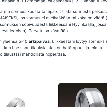
a ainakin n. 10 grammaa, eli esimerkiksi 2-3 vähän tuk
arma sormesi koosta tai epäröit tilata sormusta pelkästä
AISEKSI, jos sormus ei miellytäkään tai koko on väärä 
ormuksen sopivuudesta liikkeessäni Hyvinkäällä, jossa k
teystiedoista). Tervetuloa käymään.
n yleensä 5-10
arkipäivää
. Liikkeestäni löytyy sormuksi
, kun itse saan tilauksia. Jos on hätätapaus ja toimitusa
o tilaustasi mahdollista nopeuttaa.