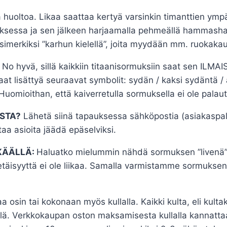
 huoltoa. Likaa saattaa kertyä varsinkin timanttien ympä
sessa ja sen jälkeen harjaamalla pehmeällä hammasharj
imerkiksi ”karhun kielellä”, joita myydään mm. ruokaka
No hyvä, sillä kaikkiin titaanisormuksiin saat sen ILMAI
 lisättyä seuraavat symbolit: sydän / kaksi sydäntä / ä
 Huomioithan, että kaiverretulla sormuksella ei ole palaut
STA?
Lähetä siinä tapauksessa sähköpostia (asiakaspal
aa asioita jäädä epäselviksi.
KÄÄLLÄ:
Haluatko mielummin nähdä sormuksen ”livenä” 
 etäisyyttä ei ole liikaa. Samalla varmistamme sormukse
 osin tai kokonaan myös kullalla. Kaikki kulta, eli kult
ällä. Verkkokaupan oston maksamisesta kullalla kannatt