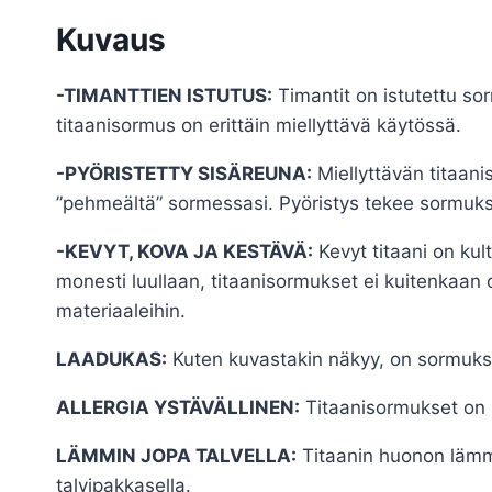
Kuvaus
-TIMANTTIEN ISTUTUS:
Timantit on istutettu sorm
titaanisormus on erittäin miellyttävä käytössä.
-PYÖRISTETTY SISÄREUNA:
Miellyttävän titaan
”pehmeältä” sormessasi. Pyöristys tekee sormukse
-KEVYT, KOVA JA KESTÄVÄ:
Kevyt titaani on kul
monesti luullaan, titaanisormukset ei kuitenkaan o
materiaaleihin.
LAADUKAS:
Kuten kuvastakin näkyy, on sormuksen
ALLERGIA YSTÄVÄLLINEN:
Titaanisormukset on al
LÄMMIN JOPA TALVELLA:
Titaanin huonon lämmö
talvipakkasella.