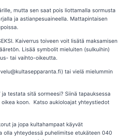
rille, mutta sen saat pois liottamalla sormusta
alla ja astianpesuaineella. Mattapintaisen
upoissa.
SEKSI. Kaiverrus toiveen voit lisätä maksamisen
äretön. Lisää symbolit mieluiten (sulkuihin)
us- tai vaihto-oikeutta.
velu@kultasepparanta.fi) tai vielä mielummin
ja testata sitä sormeesi? Siinä tapauksessa
n oikea koon. Katso aukioloajat yhteystiedot
akorut ja jopa kultahampaat käyvät
aa olla yhteydessä puhelimitse etukäteen 040