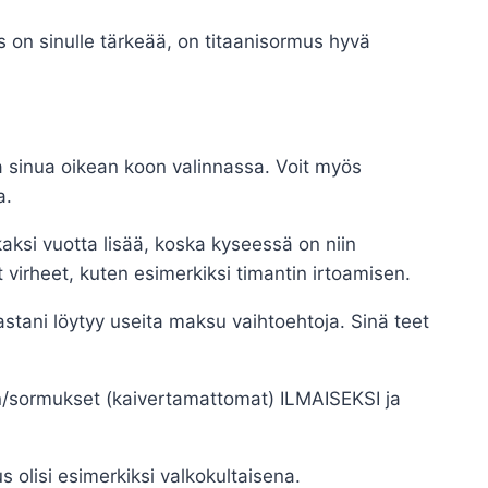
ys on sinulle tärkeää, on titaanisormus hyvä
 sinua oikean koon valinnassa. Voit myös
a.
aksi vuotta lisää, koska kyseessä on niin
irheet, kuten esimerkiksi timantin irtoamisen.
ni löytyy useita maksu vaihtoehtoja. Sinä teet
sen/sormukset (kaivertamattomat) ILMAISEKSI ja
s olisi esimerkiksi valkokultaisena.