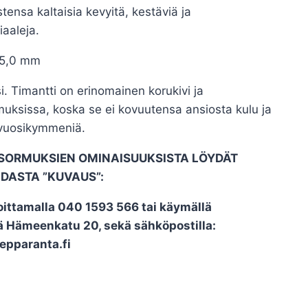
tensa kaltaisia kevyitä, kestäviä ja
iaaleja.
5,0 mm
i. Timantti on erinomainen korukivi ja
muksissa, koska se ei kovuutensa ansiosta kulu ja
a vuosikymmeniä.
ISORMUKSIEN OMINAISUUKSISTA LÖYDÄT
DASTA ”KUVAUS”:
oittamalla 040 1593 566 tai käymällä
lä Hämeenkatu 20, sekä sähköpostilla:
epparanta.fi