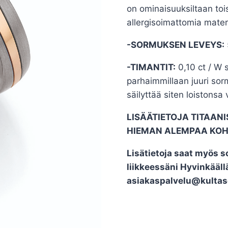
on ominaisuuksiltaan tois
allergisoimattomia mater
-SORMUKSEN LEVEYS:
-TIMANTIT:
0,10 ct / W s
parhaimmillaan juuri sor
säilyttää siten loistons
LISÄÄTIETOJA TITAAN
HIEMAN ALEMPAA KOH
Lisätietoja saat myös s
liikkeessäni Hyvinkääl
asiakaspalvelu@kultas