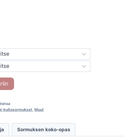
riin
-tietoa
ni-kultasormukset
,
Muut
ja
Sormuksen koko-opas