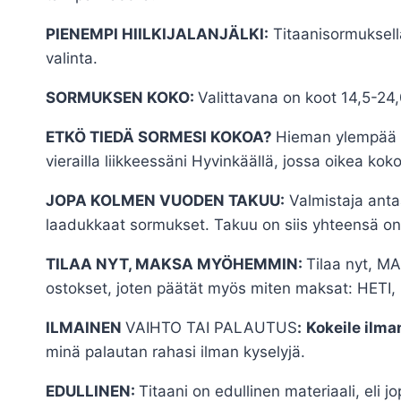
PIENEMPI HIILKIJALANJÄLKI:
Titaanisormuksella
valinta.
SORMUKSEN KOKO:
Valittavana on koot 14,5-24,
ETKÖ TIEDÄ SORMESI KOKOA?
Hieman ylempää v
vierailla liikkeessäni Hyvinkäällä, jossa oikea kok
JOPA KOLMEN VUODEN TAKUU:
Valmistaja anta
laadukkaat sormukset. Takuu on siis yhteensä on
TILAA NYT, MAKSA MYÖHEMMIN:
Tilaa nyt, M
ostokset, joten päätät myös miten maksat: HET
ILMAINEN
VAIHTO TAI PALAUTUS
:
Kokeile ilman
minä palautan rahasi ilman kyselyjä.
EDULLINEN:
Titaani on edullinen materiaali, eli 