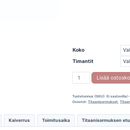
Koko
Timantit
Titaanisormus
Lisää ostosko
Surfing
Colors
Tuotetunnus (SKU):
Ei saatavilla/
14/20010
Osastot:
Titaanisormukset
,
Titaa
6054
määrä
Kaiverrus
Toimitusaika
Titaanisormuksen etu