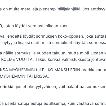
 on muita metalleja pienempi hiilijalanjälki. Jos eettisy
0, joten löydät varmasti oikean koon.
älilehdeltä löydät sormuksen koko-oppaan, joka auttaa
o löytyy ja lisäksi näet, miltä sormukset näyttää sormess
a näille sormuksille vuoden takuun, mutta minä lupaan k
 KOLME VUOTTA. Takuu korvaa valmistuksesta johtuvat v
AKSA MYÖHEMMIN tai PILKO MAKSU ERIIN. Verkkokaupasta
I, MYÖHEMMIN TAI ERISSÄ.
 riskiä
, jos et ole tyytyväinen, voit palauttaa sormuk
jopa useita satoja euroja edullisempi, kuin vastaava sormu