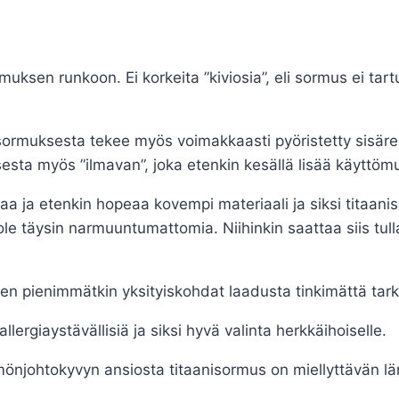
uksen runkoon. Ei korkeita ”kiviosia”, eli sormus ei tartu
isormuksesta tekee myös voimakkaasti pyöristetty sisäre
sta myös ”ilmavan”, joka etenkin kesällä lisää käyttöm
taa ja etenkin hopeaa kovempi materiaali ja siksi titaanis
le täysin narmuuntumattomia. Niihinkin saattaa siis tulla
 pienimmätkin yksityiskohdat laadusta tinkimättä tarkas
lergiaystävällisiä ja siksi hyvä valinta herkkäihoiselle.
njohtokyvyn ansiosta titaanisormus on miellyttävän lä