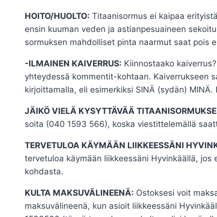
HOITO/HUOLTO:
Titaanisormus ei kaipaa erityistä
ensin kuuman veden ja astianpesuaineen sekoituk
sormuksen mahdolliset pinta naarmut saat pois es
-ILMAINEN KAIVERRUS:
Kiinnostaako kaiverrus? 
yhteydessä kommentit-kohtaan. Kaiverrukseen saat
kirjoittamalla, eli esimerkiksi SINÄ (sydän) MINÄ.
JÄIKÖ VIELÄ KYSYTTÄVÄÄ TITAANISORMUKSE
soita (040 1593 566), koska viestittelemällä saatt
TERVETULOA KÄYMÄÄN LIIKKEESSÄNI HYVIN
tervetuloa käymään liikkeessäni Hyvinkäällä, jos
kohdasta.
KULTA MAKSUVÄLINEENÄ:
Ostoksesi voit maksaa
maksuvälineenä, kun asioit liikkeessäni Hyvinkä