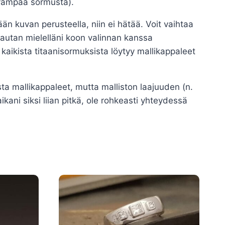
evampaa sormusta).
än kuvan perusteella, niin ei hätää. Voit vaihtaa
(autan mielelläni koon valinnan kanssa
aikista titaanisormuksista löytyy mallikappaleet
sta mallikappaleet, mutta malliston laajuuden (n.
ikani siksi liian pitkä, ole rohkeasti yhteydessä