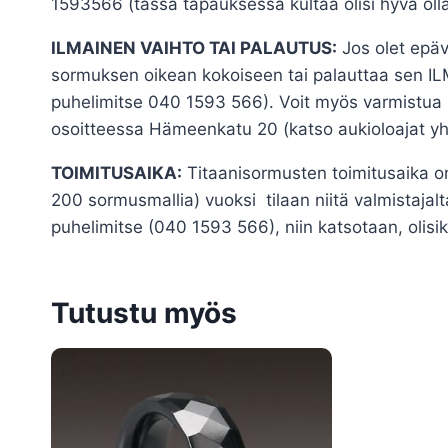
1593566 (tässä tapauksessa kultaa olisi hyvä oll
ILMAINEN VAIHTO TAI PALAUTUS:
Jos olet epäv
sormuksen oikean kokoiseen tai palauttaa sen ILM
puhelimitse 040 1593 566). Voit myös varmistua s
osoitteessa Hämeenkatu 20 (katso aukioloajat yh
TOIMITUSAIKA:
Titaanisormusten toimitusaika o
200 sormusmallia) vuoksi tilaan niitä valmistajalta
puhelimitse (040 1593 566), niin katsotaan, olisik
Tutustu myös