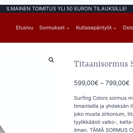
ILMAINEN TOIMITUS YLI 50 EURON TILAUKSILLE!
Etusivu
Sormukset
Kultasepäntyöt
Oste
Titaanisormus S
H
599,00
€
–
799,00
€
5
Surfing Colors sormus ma
-
timanteilla ja yhdeksän 
7
joko musta zirkonium, tit
tyylikkäästi valko-, kelta
ilman. TÄMÄ SORMUS ON