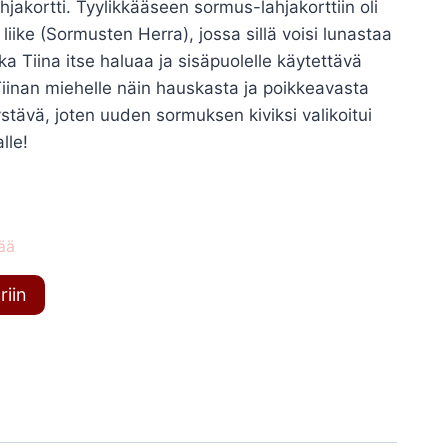
jakortti. Tyylikkääseen sormus-lahjakorttiin oli
 liike (Sormusten Herra), jossa sillä voisi lunastaa
a Tiina itse haluaa ja sisäpuolelle käytettävä
iinan miehelle näin hauskasta ja poikkeavasta
ystävä, joten uuden sormuksen kiviksi valikoitui
lle!
ää
riin