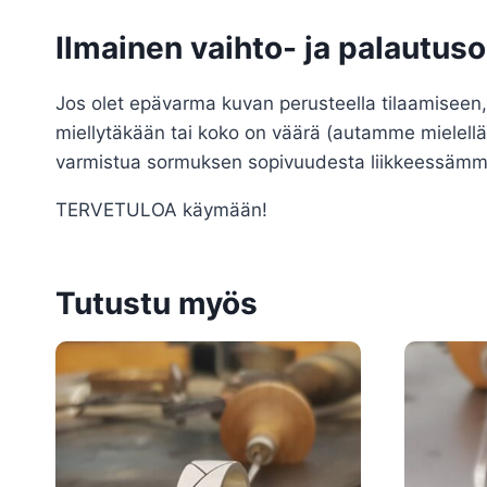
Ilmainen vaihto- ja palautus
Jos olet epävarma kuvan perusteella tilaamiseen,
miellytäkään tai koko on väärä (autamme mielell
varmistua sormuksen sopivuudesta liikkeessämme H
TERVETULOA käymään!
Tutustu myös