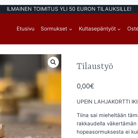
ILMAINEN TOIMITUS YLI 50 EURON TILAUKSILLE!
Etusivu
Sormukset
Kultasepäntyöt
Oste
Tilaustyö
0,00
€
UPEIN LAHJAKORTTI IKI
Tiina sai mieheltään tämä
rakkaudella väkertämän 
hopeasormuksesta ei kuit