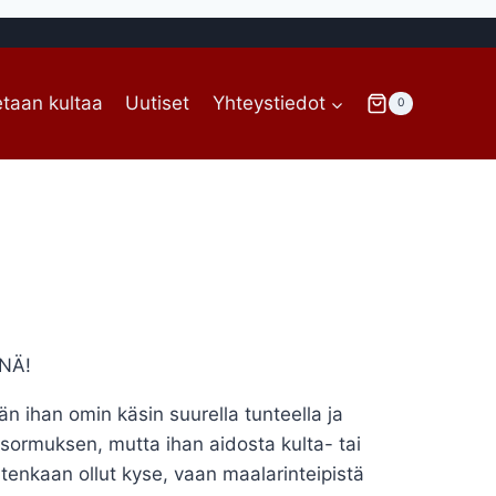
taan kultaa
Uutiset
Yhteystiedot
0
NÄ!
n ihan omin käsin suurella tunteella ja
sormuksen, mutta ihan aidosta kulta- tai
enkaan ollut kyse, vaan maalarinteipistä