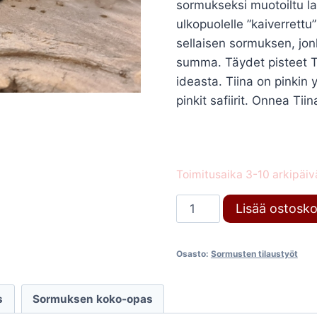
sormukseksi muotoiltu lah
ulkopuolelle ”kaiverrettu”
sellaisen sormuksen, jonk
summa. Täydet pisteet T
ideasta. Tiina on pinkin 
pinkit safiirit. Onnea Tiina
Toimitusaika 3-10 arkipäiv
Tilaustyö
Lisää ostosko
määrä
Osasto:
Sormusten tilaustyöt
s
Sormuksen koko-opas