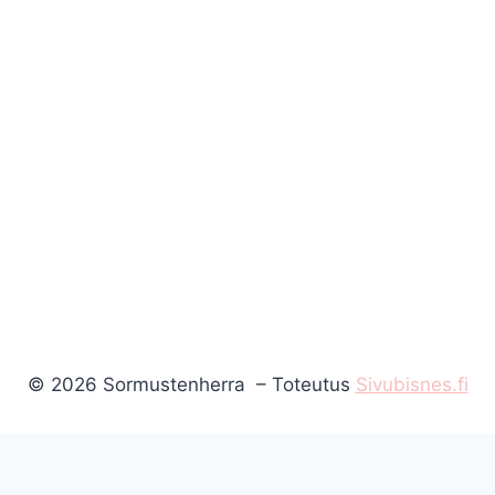
© 2026 Sormustenherra – Toteutus
Sivubisnes.fi