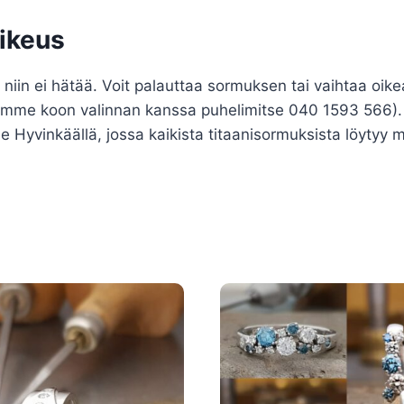
oikeus
 niin ei hätää. Voit palauttaa sormuksen tai vaihtaa oi
ämme koon valinnan kanssa puhelimitse 040 1593 566). K
yvinkäällä, jossa kaikista titaanisormuksista löytyy m