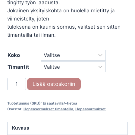
tingitty työn laadusta.
289,00€
Jokainen yksityiskohta on huolella mietitty ja
viimeistelty, joten
tuloksena on kaunis sormus, valitset sen sitten
timanteilla tai ilman.
Koko
Timantit
White
Lisää ostoskoriin
Style
Silver
Tuotetunnus (SKU):
Ei saatavilla/-tietoa
Legends
Osastot:
Hopeasormukset timanteilla
,
Hopeasormukset
55
/
Kuvaus
33040