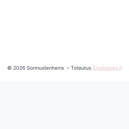
© 2026 Sormustenherra – Toteutus
Sivubisnes.fi