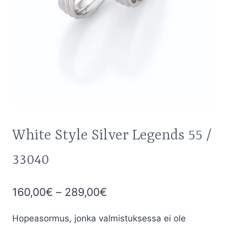
White Style Silver Legends 55 /
33040
Hintaluokka:
160,00
€
–
289,00
€
160,00€
Hopeasormus, jonka valmistuksessa ei ole
-