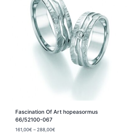
Fascination Of Art hopeasormus
66/52100-067
Hintaluokka:
161,00
€
–
288,00
€
161,00€