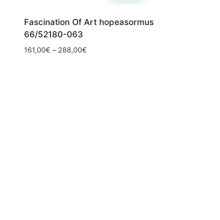
Fascination Of Art hopeasormus
66/52180-063
Hintaluokka:
161,00
€
–
288,00
€
161,00€
-
288,00€