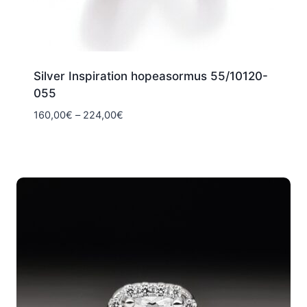
Silver Inspiration hopeasormus 55/10120-
055
Hintaluokka:
160,00
€
–
224,00
€
160,00€
-
224,00€