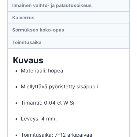
määrä
Ilmainen vaihto- ja palautusoikeus
Kaiverrus
Sormuksen koko-opas
Toimitusaika
Kuvaus
Materiaali: hopea
Miellyttävä pyöristetty sisäpuoli
Timantit: 0,04 ct W Si
Leveys: 4 mm.
Toimitusaika: 7-12 arkipäivää