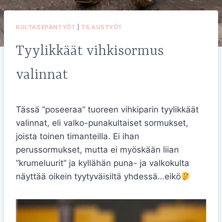
KULTASEPÄNTYÖT
|
TILAUSTYÖT
Tyylikkäät vihkisormus
valinnat
Tässä ”poseeraa” tuoreen vihkiparin tyylikkäät
valinnat, eli valko-punakultaiset sormukset,
joista toinen timanteilla. Ei ihan
perussormukset, mutta ei myöskään liian
”krumeluurit” ja kyllähän puna- ja valkokulta
näyttää oikein tyytyväisiltä yhdessä…eikö