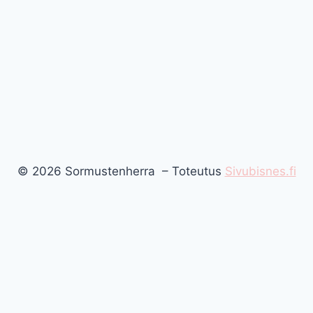
© 2026 Sormustenherra – Toteutus
Sivubisnes.fi