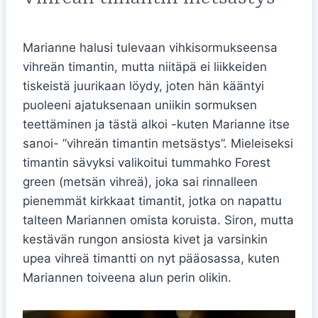
Marianne halusi tulevaan vihkisormukseensa
vihreän timantin, mutta niitäpä ei liikkeiden
tiskeistä juurikaan löydy, joten hän kääntyi
puoleeni ajatuksenaan uniikin sormuksen
teettäminen ja tästä alkoi -kuten Marianne itse
sanoi- ”vihreän timantin metsästys”. Mieleiseksi
timantin sävyksi valikoitui tummahko Forest
green (metsän vihreä), joka sai rinnalleen
pienemmät kirkkaat timantit, jotka on napattu
talteen Mariannen omista koruista. Siron, mutta
kestävän rungon ansiosta kivet ja varsinkin
upea vihreä timantti on nyt pääosassa, kuten
Mariannen toiveena alun perin olikin.