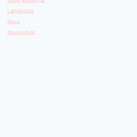
Käsin kaiverrus
Lahjakortit
Muut
Muutostyöt