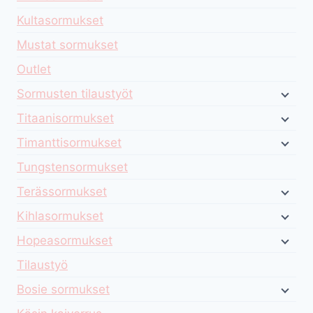
Kultasormukset
Mustat sormukset
Outlet
Sormusten tilaustyöt
Titaanisormukset
Timanttisormukset
Tungstensormukset
Terässormukset
Kihlasormukset
Hopeasormukset
Tilaustyö
Bosie sormukset