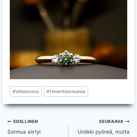
Avainsanat:
#
Vihkisormus
#
Timanttisormuksia
Artikkelien
EDELLINEN
SEURAAVA
Sormus siirtyi
Uniikki pyöreä, mutta
selaus