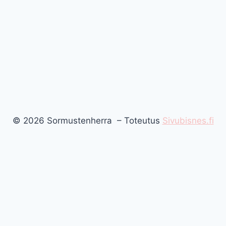
© 2026 Sormustenherra – Toteutus
Sivubisnes.fi