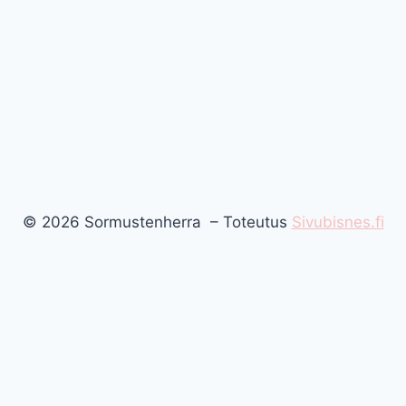
© 2026 Sormustenherra – Toteutus
Sivubisnes.fi