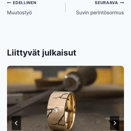
Artikkelien
EDELLINEN
SEURAAVA
Muutostyö
Suvin perintösormus
selaus
Liittyvät julkaisut