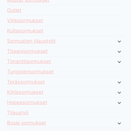
Outlet
Vihkisormukset
Kultasormukset
Sormusten tilaustyöt
Titaanisormukset
Timanttisormukset
Tungstensormukset
Terässormukset
Kihlasormukset
Hopeasormukset
Tilaustyö
Bosie sormukset