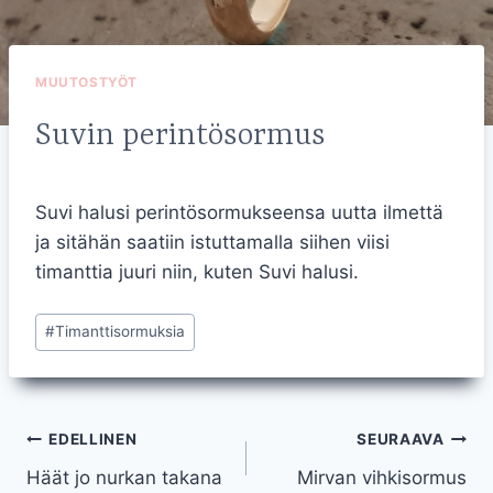
MUUTOSTYÖT
Suvin perintösormus
Suvi halusi perintösormukseensa uutta ilmettä
ja sitähän saatiin istuttamalla siihen viisi
timanttia juuri niin, kuten Suvi halusi.
Avainsanat:
#
Timanttisormuksia
Artikkelien
EDELLINEN
SEURAAVA
Häät jo nurkan takana
Mirvan vihkisormus
selaus