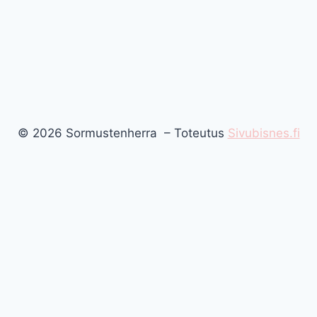
© 2026 Sormustenherra – Toteutus
Sivubisnes.fi