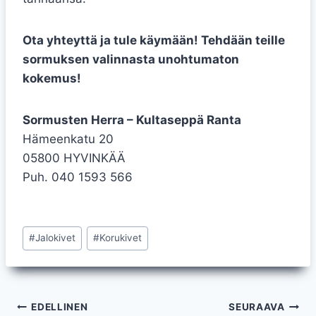
Ota yhteyttä ja tule käymään! Tehdään teille
sormuksen valinnasta unohtumaton
kokemus!
Sormusten Herra – Kultaseppä Ranta
Hämeenkatu 20
05800 HYVINKÄÄ
Puh. 040 1593 566
Avainsanat:
#
Jalokivet
#
Korukivet
Artikkelien
EDELLINEN
SEURAAVA