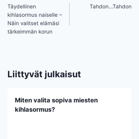
Täydellinen
Tahdon…Tahdon
selaus
kihlasormus naiselle –
Näin valitset elämäsi
tärkeimmän korun
Liittyvät julkaisut
Miten valita sopiva miesten
kihlasormus?