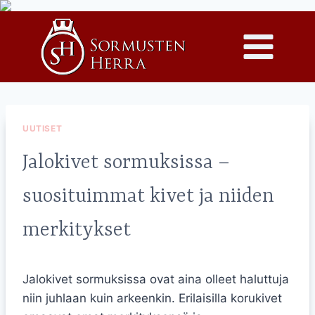
Siirry
sisältöön
UUTISET
Jalokivet sormuksissa –
suosituimmat kivet ja niiden
merkitykset
Jalokivet sormuksissa ovat aina olleet haluttuja
niin juhlaan kuin arkeenkin. Erilaisilla korukivet