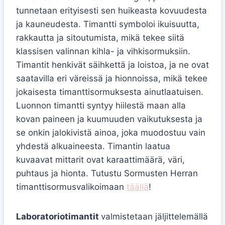
tunnetaan erityisesti sen huikeasta kovuudesta
ja kauneudesta. Timantti symboloi ikuisuutta,
rakkautta ja sitoutumista, mikä tekee siitä
klassisen valinnan kihla- ja vihkisormuksiin.
Timantit henkivät säihkettä ja loistoa, ja ne ovat
saatavilla eri väreissä ja hionnoissa, mikä tekee
jokaisesta timanttisormuksesta ainutlaatuisen.
Luonnon timantti syntyy hiilestä maan alla
kovan paineen ja kuumuuden vaikutuksesta ja
se onkin jalokivistä ainoa, joka muodostuu vain
yhdestä alkuaineesta. Timantin laatua
kuvaavat mittarit ovat karaattimäärä, väri,
puhtaus ja hionta. Tutustu Sormusten Herran
timanttisormusvalikoimaan
täällä
!
Laboratoriotimantit
valmistetaan jäljittelemällä