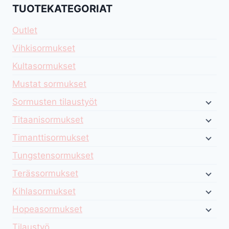
TUOTEKATEGORIAT
Outlet
Vihkisormukset
Kultasormukset
Mustat sormukset
Sormusten tilaustyöt
Titaanisormukset
Timanttisormukset
Tungstensormukset
Terässormukset
Kihlasormukset
Hopeasormukset
Tilaustyö