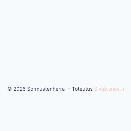
© 2026 Sormustenherra – Toteutus
Sivubisnes.fi