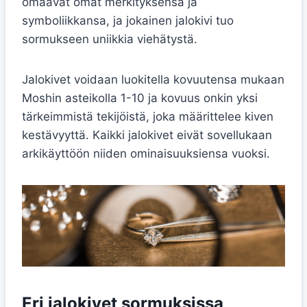
omaavat omat merkityksensä ja
symboliikkansa, ja jokainen jalokivi tuo
sormukseen uniikkia viehätystä.
Jalokivet voidaan luokitella kovuutensa mukaan
Moshin asteikolla 1-10 ja kovuus onkin yksi
tärkeimmistä tekijöistä, joka määrittelee kiven
kestävyyttä. Kaikki jalokivet eivät sovellukaan
arkikäyttöön niiden ominaisuuksiensa vuoksi.
Eri jalokivet sormuksissa