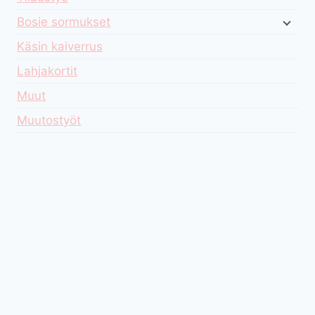
Bosie sormukset
Käsin kaiverrus
Lahjakortit
Muut
Muutostyöt