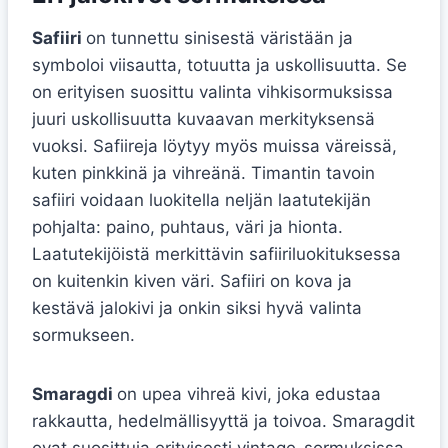
Safiiri
on tunnettu sinisestä väristään ja
symboloi viisautta, totuutta ja uskollisuutta. Se
on erityisen suosittu valinta vihkisormuksissa
juuri uskollisuutta kuvaavan merkityksensä
vuoksi. Safiireja löytyy myös muissa väreissä,
kuten pinkkinä ja vihreänä. Timantin tavoin
safiiri voidaan luokitella neljän laatutekijän
pohjalta: paino, puhtaus, väri ja hionta.
Laatutekijöistä merkittävin safiiriluokituksessa
on kuitenkin kiven väri. Safiiri on kova ja
kestävä jalokivi ja onkin siksi hyvä valinta
sormukseen.
Smaragdi
on upea vihreä kivi, joka edustaa
rakkautta, hedelmällisyyttä ja toivoa. Smaragdit
ovat suosittuja erityisesti vintage-sormuksissa,