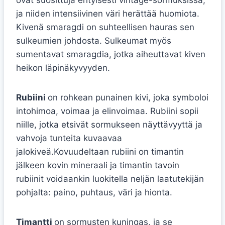
ja niiden intensiivinen väri herättää huomiota.
Kivenä smaragdi on suhteellisen hauras sen
sulkeumien johdosta. Sulkeumat myös
sumentavat smaragdia, jotka aiheuttavat kiven
heikon läpinäkyvyyden.
Rubiini
on rohkean punainen kivi, joka symboloi
intohimoa, voimaa ja elinvoimaa. Rubiini sopii
niille, jotka etsivät sormukseen näyttävyyttä ja
vahvoja tunteita kuvaavaa
jalokiveä.Kovuudeltaan rubiini on timantin
jälkeen kovin mineraali ja timantin tavoin
rubiinit voidaankin luokitella neljän laatutekijän
pohjalta: paino, puhtaus, väri ja hionta.
Timantti
on sormusten kuningas, ja se