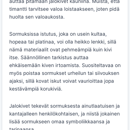
auttaa pitämään jalokivet kauniina. Muista, että
timantti tarvitsee valoa loistaakseen, joten pidä
huolta sen valoaukosta.
Sormuksissa istutus, joka on usein kultaa,
hopeaa tai platinaa, voi olla heikko lenkki, sillä
nämä materiaalit ovat pehmeämpiä kuin kivi
itse. Säännöllinen tarkistus auttaa
ehkäisemään kiven irtoamista. Suositeltavaa on
myös poistaa sormukset urheilun tai siivouksen
ajaksi, sillä kovat iskut voivat vaurioittaa jopa
kestävämpiä korukiviä.
Jalokivet tekevät sormuksesta ainutlaatuisen ja
kantajalleen henkilökohtaisen, ja niistä jokainen
lisää sormukseen omaa symboliikkaansa ja
tarinaansa.