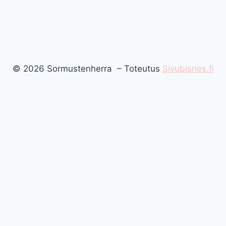
© 2026 Sormustenherra – Toteutus
Sivubisnes.fi