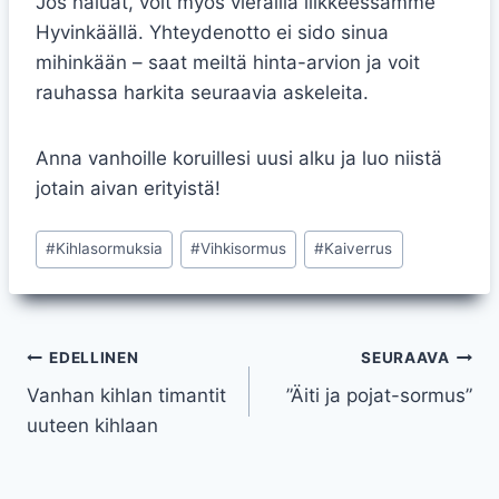
Jos haluat, voit myös vierailla liikkeessämme
Hyvinkäällä. Yhteydenotto ei sido sinua
mihinkään – saat meiltä hinta-arvion ja voit
rauhassa harkita seuraavia askeleita.
Anna vanhoille koruillesi uusi alku ja luo niistä
jotain aivan erityistä!
Avainsanat:
#
Kihlasormuksia
#
Vihkisormus
#
Kaiverrus
Artikkelien
EDELLINEN
SEURAAVA
Vanhan kihlan timantit
”Äiti ja pojat-sormus”
selaus
uuteen kihlaan