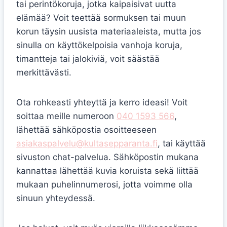
tai perintökoruja, jotka kaipaisivat uutta
elämää? Voit teettää sormuksen tai muun
korun täysin uusista materiaaleista, mutta jos
sinulla on käyttökelpoisia vanhoja koruja,
timantteja tai jalokiviä, voit säästää
merkittävästi.
Ota rohkeasti yhteyttä ja kerro ideasi! Voit
soittaa meille numeroon
040 1593 566
,
lähettää sähköpostia osoitteeseen
asiakaspalvelu@kultasepparanta.fi
, tai käyttää
sivuston chat-palvelua. Sähköpostin mukana
kannattaa lähettää kuvia koruista sekä liittää
mukaan puhelinnumerosi, jotta voimme olla
sinuun yhteydessä.