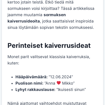
kertoo jotain teistä. Etkö tiedä mitä
sormukseen voisi kirjoittaa? Tässä artikkelissa
jaamme muutamia
sormuksen
kaiverrusideoita
, jotka saattaisivat inspiroida
sinua löytämään sopivan tekstin sormukseesi.
Perinteiset kaiverrusideat
Monet parit valitsevat klassisia kaiverruksia,
kuten:
Hääpäivämäärä:
”12.06.2024”
Puolison nimi:
”Anna
Mikko”
Lyhyt rakkauslause:
”Ikuisesti sinun”
Nämä ajattomat vaihtoehdot muistuttavat