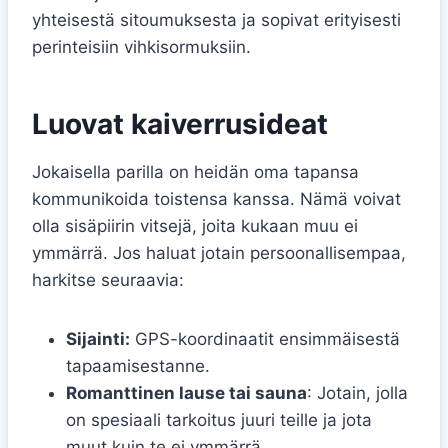
yhteisestä sitoumuksesta ja sopivat erityisesti
perinteisiin vihkisormuksiin.
Luovat kaiverrusideat
Jokaisella parilla on heidän oma tapansa
kommunikoida toistensa kanssa. Nämä voivat
olla sisäpiirin vitsejä, joita kukaan muu ei
ymmärrä. Jos haluat jotain persoonallisempaa,
harkitse seuraavia:
Sijainti:
GPS-koordinaatit ensimmäisestä
tapaamisestanne.
Romanttinen lause tai sauna
: Jotain, jolla
on spesiaali tarkoitus juuri teille ja jota
muut kuin te ei ymmärrä.