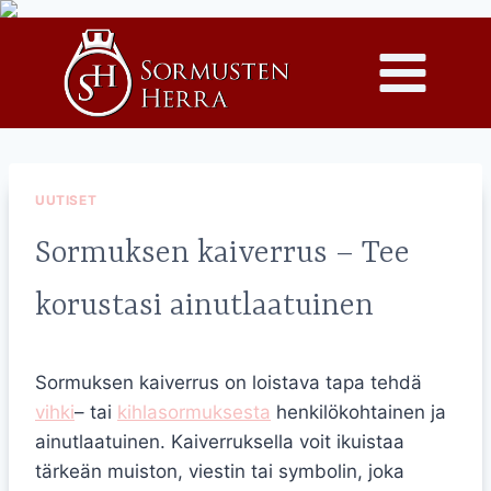
Siirry
sisältöön
UUTISET
Sormuksen kaiverrus – Tee
korustasi ainutlaatuinen
Sormuksen kaiverrus on loistava tapa tehdä
vihki
– tai
kihlasormuksesta
henkilökohtainen ja
ainutlaatuinen. Kaiverruksella voit ikuistaa
tärkeän muiston, viestin tai symbolin, joka