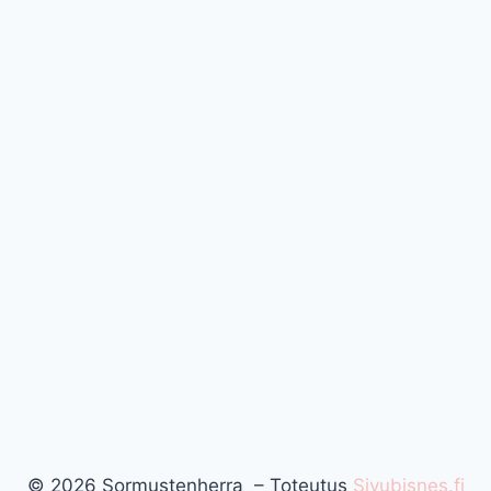
© 2026 Sormustenherra – Toteutus
Sivubisnes.fi