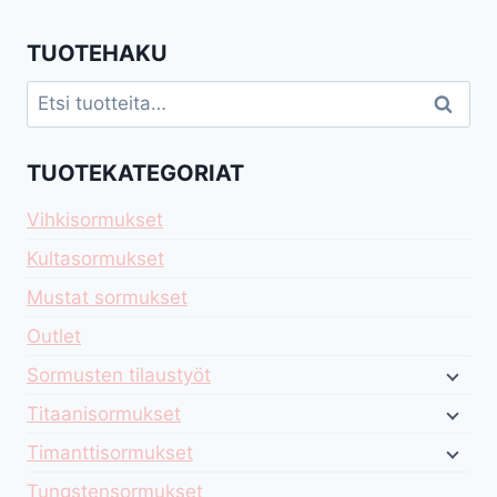
TUOTEHAKU
Etsi:
Haku
TUOTEKATEGORIAT
Vihkisormukset
Kultasormukset
Mustat sormukset
Outlet
Sormusten tilaustyöt
Titaanisormukset
Timanttisormukset
Tungstensormukset