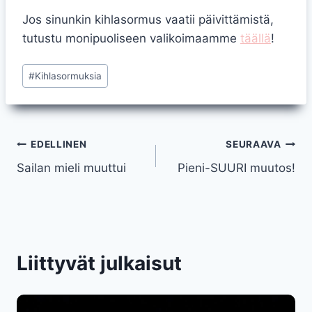
Jos sinunkin kihlasormus vaatii päivittämistä,
tutustu monipuoliseen valikoimaamme
täällä
!
Avainsanat:
#
Kihlasormuksia
Artikkelien
EDELLINEN
SEURAAVA
Sailan mieli muuttui
Pieni-SUURI muutos!
selaus
Liittyvät julkaisut