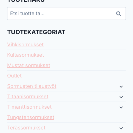
Etsi:
Haku
TUOTEKATEGORIAT
Vihkisormukset
Kultasormukset
Mustat sormukset
Outlet
Sormusten tilaustyöt
Titaanisormukset
Timanttisormukset
Tungstensormukset
Terässormukset