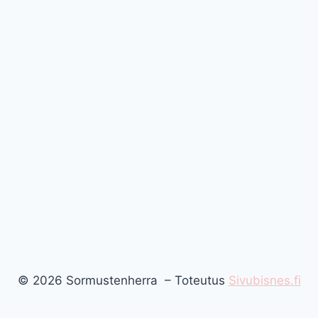
© 2026 Sormustenherra – Toteutus
Sivubisnes.fi