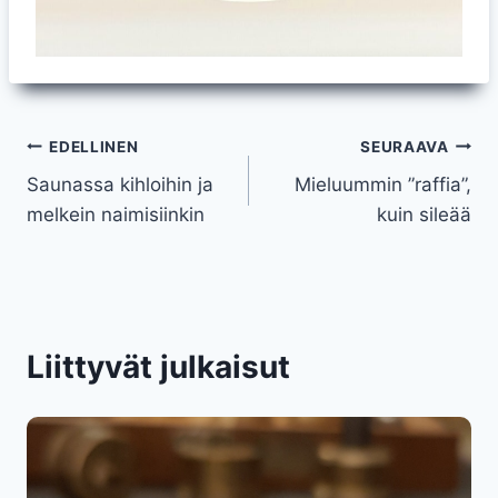
Artikkelien
EDELLINEN
SEURAAVA
Saunassa kihloihin ja
Mieluummin ”raffia”,
selaus
melkein naimisiinkin
kuin sileää
Liittyvät julkaisut