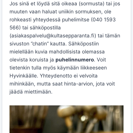
Jos sinä et löydä sitä oikeaa (sormusta) tai jos
muuten vaan haluat uniikin sormuksen, ole
rohkeasti yhteydessä puhelimitse (040 1593
566) tai sähköpostilla
(asiakaspalvelu@kultasepparanta.fi) tai tämän
sivuston ”chatin” kautta. Sähköpostiin
mielellään kuvia mahdollisista olemassa
olevista koruista ja
puhelinnumero
. Voit
tietenkin tulla myös käymään liikkeeseen
Hyvinkäälle. Yhteydenotto ei velvoita
mihinkään, mutta saat hinta-arvion, jota voit
jäädä miettimään.