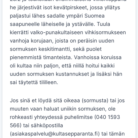
he järjestivät isot kevätpirskeet, jossa yllätys
paljastui lähes sadalle ympäri Suomea
saapuneelle läheiselle ja ystävälle. Tuula
kierrätti valko-punakultaiseen vihkisormukseen
vanhoja korujaan, joista on peräisin uuden
sormuksen keskitimantti, sekä puolet
pienemmistä timanteista. Vanhoissa koruissa
oli kultaa niin paljon, että niillä hoitui kaikki
uuden sormuksen kustannukset ja lisäksi hän
sai täytettä tililleen.
Jos sinä et löydä sitä oikeaa (sormusta) tai jos
muuten vaan haluat uniikin sormuksen, ole
rohkeasti yhteydessä puhelimitse (040 1593
566) tai sähköpostilla
(asiakaspalvelu@kultasepparanta.fi) tai tämän