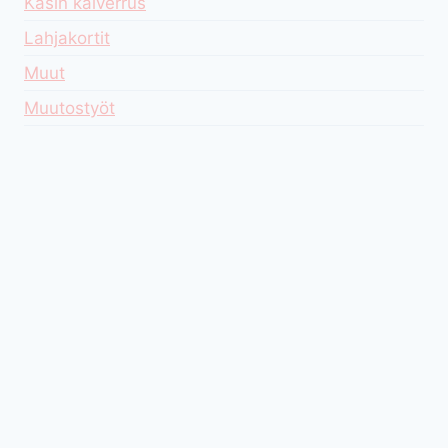
Käsin kaiverrus
Lahjakortit
Muut
Muutostyöt