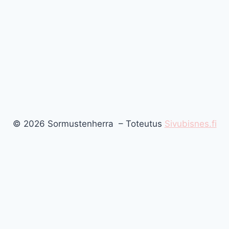
© 2026 Sormustenherra – Toteutus
Sivubisnes.fi