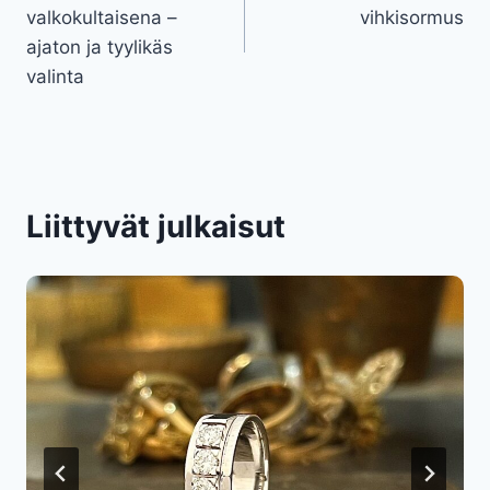
selaus
valkokultaisena –
vihkisormus
ajaton ja tyylikäs
valinta
Liittyvät julkaisut