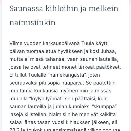
Saunassa kihloihin ja melkein
naimisiinkin
Viime vuoden karkauspäivänä Tuula käytti
päivän tuomaa etua hyväkseen ja kosi Juhaa,
mutta ei missä tahansa, vaan saunan lauteilla,
jossa he ovat tehneet monet tärkeät päätökset.
Ei tullut Tuulalle ”hamekangasta”, joten
seuraavaksi piti sopia hääpäivä. Se päätettiin
muutamia kuukausia myöhemmin ja missäs
muualla ”löylyn lyömät” sen päättäisi, kuin
saunan lauteilla ja juhlan kunniaksi ”skumppa”
laseja kilistellen. Naimisiin he menivät kaikilta
salaa lähes tasan vuosi kihlauksen jälkeen, eli
28.2 ja toukokuun ensimmäisenä viikonloppuna