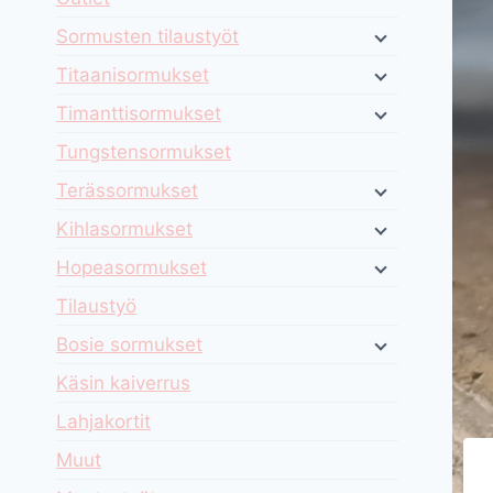
Sormusten tilaustyöt
Titaanisormukset
Timanttisormukset
Tungstensormukset
Terässormukset
Kihlasormukset
Hopeasormukset
Tilaustyö
Bosie sormukset
Käsin kaiverrus
Lahjakortit
Muut