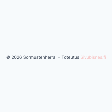
© 2026 Sormustenherra – Toteutus
Sivubisnes.fi