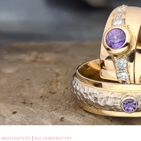
MUUTOSTYÖT
|
KULTASEPÄNTYÖT