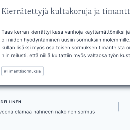
Kierrätettyjä kultakoruja ja timantt
Taas kerran kierrättyi kasa vanhoja käyttämättömiksi j
oli niiden hyödyntäminen uusiin sormuksiin molemmille. 
kullan lisäksi myös osa toisen sormuksen timanteista on 
niin reilusti, että niillä kuitattiin myös valtaosa työn ku
Avainsanat:
#
Timanttisormuksia
tikkelien
EDELLINEN
iveena elämää nähneen näköinen sormus
elaus