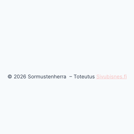
© 2026 Sormustenherra – Toteutus
Sivubisnes.fi