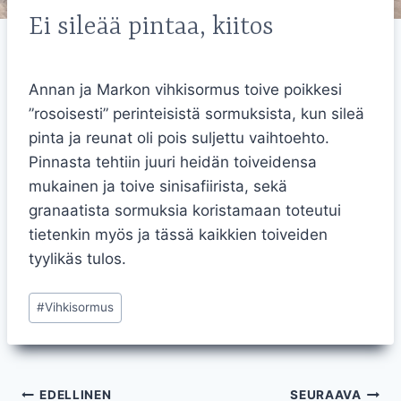
Ei sileää pintaa, kiitos
Annan ja Markon vihkisormus toive poikkesi
”rosoisesti” perinteisistä sormuksista, kun sileä
pinta ja reunat oli pois suljettu vaihtoehto.
Pinnasta tehtiin juuri heidän toiveidensa
mukainen ja toive sinisafiirista, sekä
granaatista sormuksia koristamaan toteutui
tietenkin myös ja tässä kaikkien toiveiden
tyylikäs tulos.
Avainsanat:
#
Vihkisormus
Artikkelien
EDELLINEN
SEURAAVA