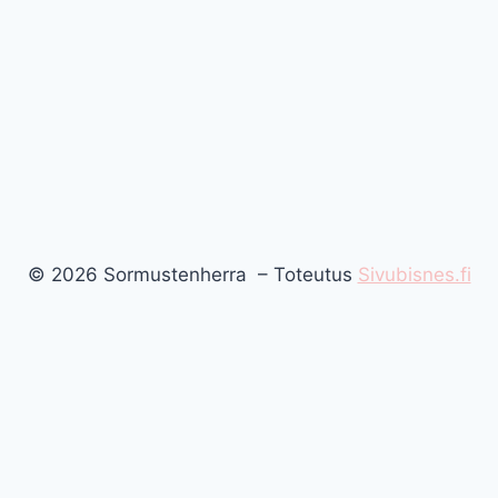
© 2026 Sormustenherra – Toteutus
Sivubisnes.fi