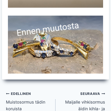
Artikkelien
EDELLINEN
SEURAAVA
Muistosormus tädin
Maijalle vihkisormus
selaus
koruista
äidin kihla- ja