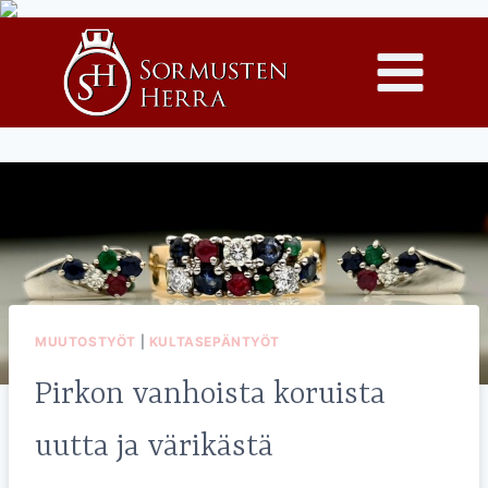
Siirry
sisältöön
MUUTOSTYÖT
|
KULTASEPÄNTYÖT
Pirkon vanhoista koruista
uutta ja värikästä