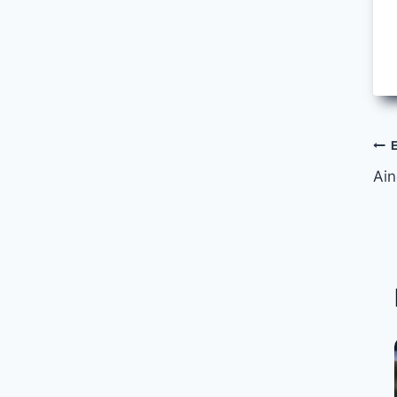
Ar
Ain
s