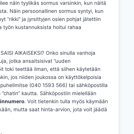
ee näin tyylikäs sormus varsinkin, kun näitä
lasta. Näin persoonallinen sormus syntyi, kun
 ”rikki” ja jyrsittyjen osien pohjat jätettiin
sa työn kustannuksista hoitui rahaa
SI AIKAISEKSI? Onko sinulla vanhoja
uja, jotka ansaitsisivat ”uuden
 toki teettää ilman, että siihen käytetään
nkin, jos niiden joukossa on käyttökelpoisia
ä puhelimitse (040 1593 566) tai sähköpostilla
”chatin” kautta. Sähköpostiin mielellään
linnumero
. Voit tietenkin tulla myös käymään
kään, mutta saat hinta-arvion, jota voit jäädä