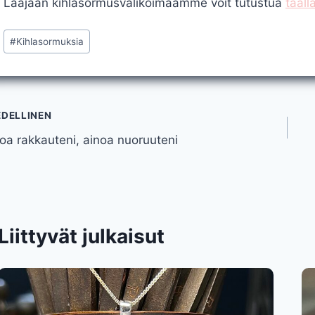
Laajaan kihlasormusvalikoimaamme voit tutustua
tääll
Avainsanat:
#
Kihlasormuksia
tikkelien
EDELLINEN
oa rakkauteni, ainoa nuoruuteni
elaus
Liittyvät julkaisut