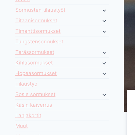
Sormusten tilaustyöt
Titaanisormukset
Timanttisormukset
Tungstensormukset
Terässormukset
Kihlasormukset
Hopeasormukset
Tilaustyö
Bosie sormukset
Käsin kaiverrus
Lahjakortit
Muut