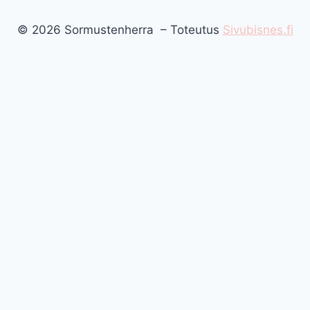
© 2026 Sormustenherra – Toteutus
Sivubisnes.fi