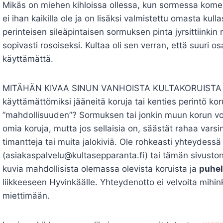
Mikäs on miehen kihloissa ollessa, kun sormessa komeil
ei ihan kaikilla ole ja on lisäksi valmistettu omasta kul
perinteisen sileäpintaisen sormuksen pinta jyrsittiinkin nyt
sopivasti rosoiseksi. Kultaa oli sen verran, että suuri o
käyttämättä.
MITÄHÄN KIVAA SINUN VANHOISTA KULTAKORUISTA SAI
käyttämättömiksi jääneitä koruja tai kenties perintö kor
”mahdollisuuden”? Sormuksen tai jonkin muun korun voit
omia koruja, mutta jos sellaisia on, säästät rahaa varsi
timantteja tai muita jalokiviä. Ole rohkeasti yhteydess
(asiakaspalvelu@kultasepparanta.fi) tai tämän sivuston 
kuvia mahdollisista olemassa olevista koruista ja
puhe
liikkeeseen Hyvinkäälle. Yhteydenotto ei velvoita mihin
miettimään.