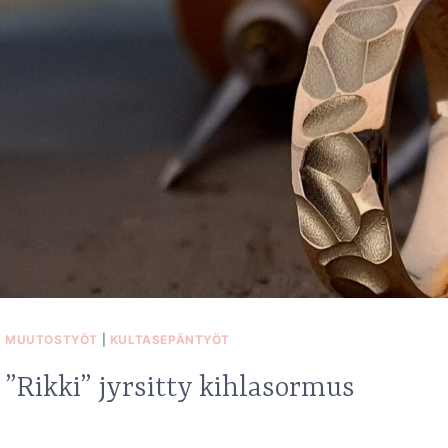
MUUTOSTYÖT
|
KULTASEPÄNTYÖT
”Rikki” jyrsitty kihlasormus