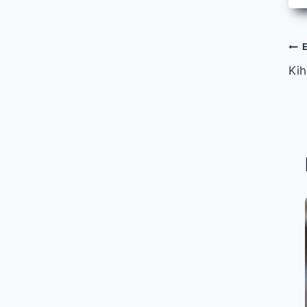
Ar
Kih
s