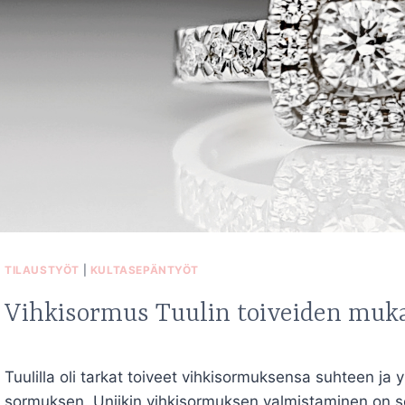
TILAUSTYÖT
|
KULTASEPÄNTYÖT
Vihkisormus Tuulin toiveiden muk
Tuulilla oli tarkat toiveet vihkisormuksensa suhteen ja yks
sormuksen. Uniikin vihkisormuksen valmistaminen on se