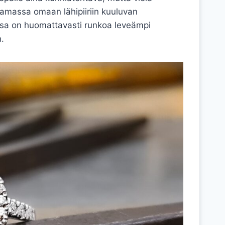
tamassa omaan lähipiiriin kuuluvan
ossa on huomattavasti runkoa leveämpi
n.