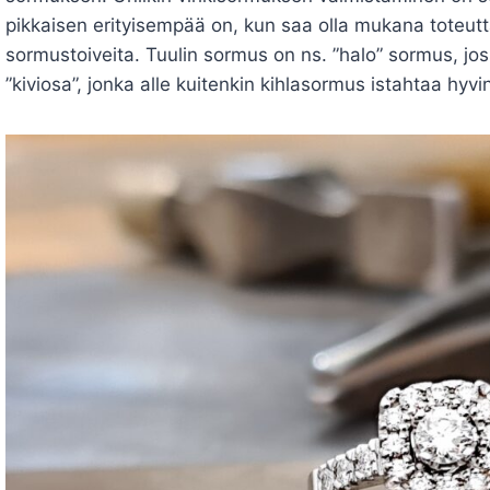
pikkaisen erityisempää on, kun saa olla mukana toteut
sormustoiveita. Tuulin sormus on ns. ”halo” sormus, j
”kiviosa”, jonka alle kuitenkin kihlasormus istahtaa hyvi