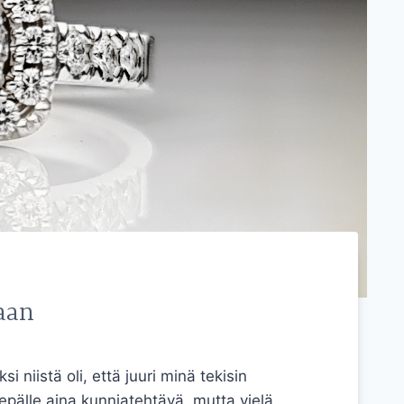
aan
i niistä oli, että juuri minä tekisin
pälle aina kunniatehtävä, mutta vielä