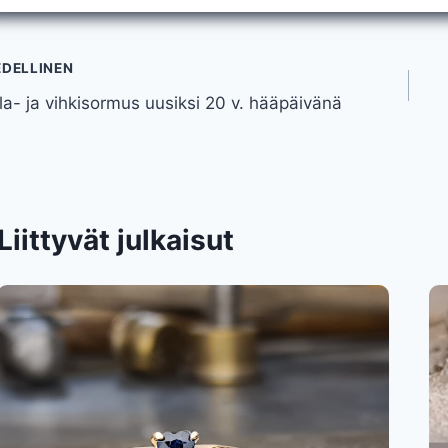
tikkelien
EDELLINEN
la- ja vihkisormus uusiksi 20 v. hääpäivänä
elaus
Liittyvät julkaisut