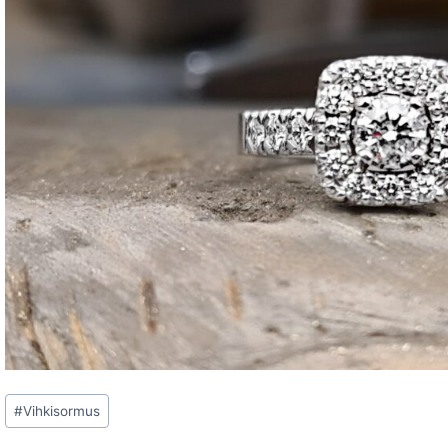
Avainsanat:
#
Vihkisormus