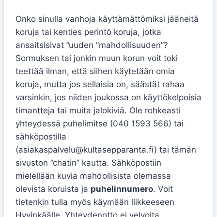
Onko sinulla vanhoja käyttämättömiksi jääneitä
koruja tai kenties perintö koruja, jotka
ansaitsisivat ”uuden ”mahdollisuuden”?
Sormuksen tai jonkin muun korun voit toki
teettää ilman, että siihen käytetään omia
koruja, mutta jos sellaisia on, säästät rahaa
varsinkin, jos niiden joukossa on käyttökelpoisia
timantteja tai muita jalokiviä. Ole rohkeasti
yhteydessä puhelimitse (040 1593 566) tai
sähköpostilla
(asiakaspalvelu@kultasepparanta.fi) tai tämän
sivuston ”chatin” kautta. Sähköpostiin
mielellään kuvia mahdollisista olemassa
olevista koruista ja
puhelinnumero
. Voit
tietenkin tulla myös käymään liikkeeseen
Hyvinkäälle. Yhteydenotto ei velvoita