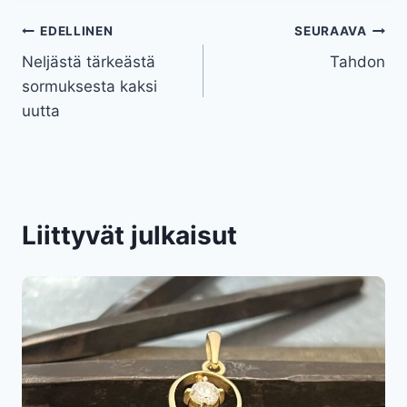
Artikkelien
EDELLINEN
SEURAAVA
Neljästä tärkeästä
Tahdon
selaus
sormuksesta kaksi
uutta
Liittyvät julkaisut