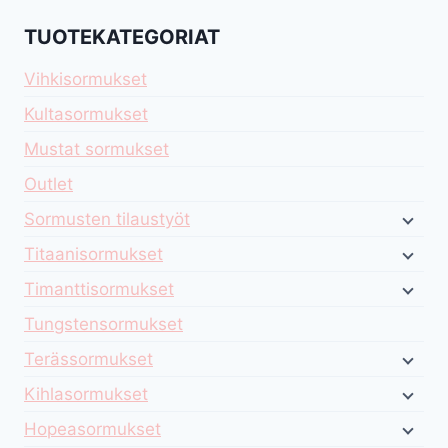
TUOTEKATEGORIAT
Vihkisormukset
Kultasormukset
Mustat sormukset
Outlet
Sormusten tilaustyöt
Titaanisormukset
Timanttisormukset
Tungstensormukset
Terässormukset
Kihlasormukset
Hopeasormukset