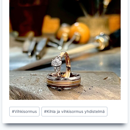
Avainsanat:
#
Vihkisormus
#
Kihla ja vihkisormus yhdistelmä