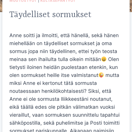
MUUTOSTYÖT
|
KULTASEPÄNTYÖT
Täydelliset sormukset
Anne soitti ja ilmoitti, että hänellä, sekä hänen
miehellään on täydelliset sormukset ja oma
sormus jopa niin täydellinen, ettei työn teosta
meinaa sen ihailulta tulla oikein mitään
Olen
tietysti iloinen heidän puolestaan etenkin, kun
olen sormukset heille itse valmistanut
mutta
miksi Anne ei kertonut tätä sormusta
noutaessaan henkilökohtaisesti? Siksi, että
Anne ei ole sormusta lliikkeestäni noutanut,
eikä täällä edes ole pitkän välimatkan vuoksi
vieraillut, vaan sormuksen suunnittelu tapahtui
sähköpostilla, sekä puhelimitse ja Posti toimitti
sormukset pariskunnalle. Aikanaan naimisiin