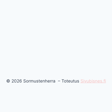
© 2026 Sormustenherra – Toteutus
Sivubisnes.fi