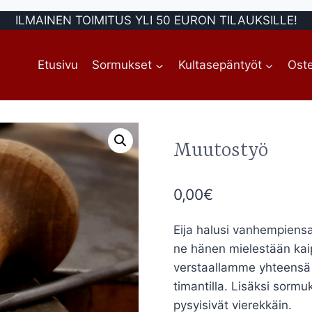
ILMAINEN TOIMITUS YLI 50 EURON TILAUKSILLE!
Etusivu
Sormukset
Kultasepäntyöt
Oste
Muutostyö
0,00
€
Eija halusi vanhempiensa
ne hänen mielestään kaip
verstaallamme yhteensä k
timantilla. Lisäksi sormu
pysyisivät vierekkäin.