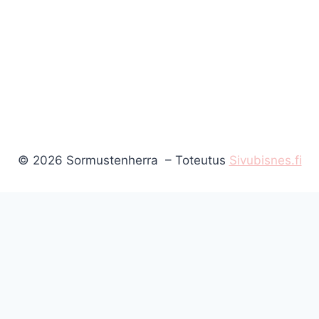
© 2026 Sormustenherra – Toteutus
Sivubisnes.fi