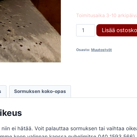
Toimitusaika 3-10 arkipäiv
Muutostyö
Lisää ostosko
määrä
Osasto:
Muutostyöt
s
Sormuksen koko-opas
oikeus
 niin ei hätää. Voit palauttaa sormuksen tai vaihtaa oi
ämme koon valinnan kanssa puhelimitse 040 1593 566). K