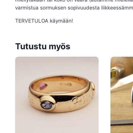
varmistua sormuksen sopivuudesta liikkeessämme H
TERVETULOA käymään!
Tutustu myös