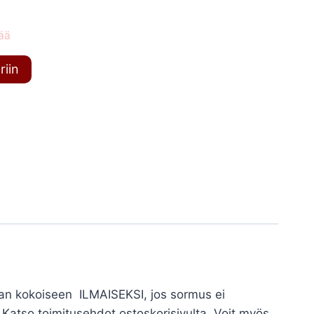
ää
riin
kean kokoiseen ILMAISEKSI, jos sormus ei
atso toimitusehdot ostoskorisivulta. Voit myös