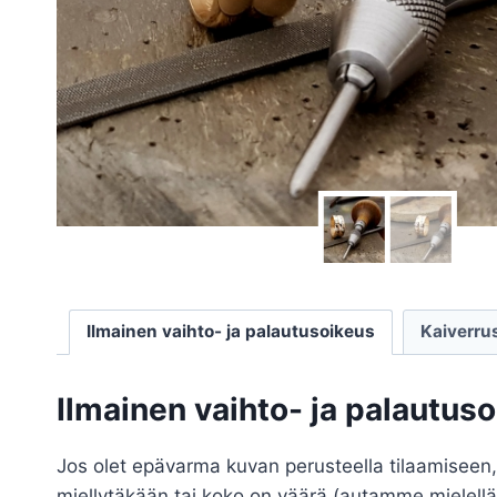
Ilmainen vaihto- ja palautusoikeus
Kaiverru
Ilmainen vaihto- ja palautus
Jos olet epävarma kuvan perusteella tilaamiseen,
miellytäkään tai koko on väärä (autamme mielell