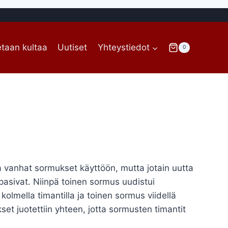
taan kultaa
Uutiset
Yhteystiedot
0
 vanhat sormukset käyttöön, mutta jotain uutta
asivat. Niinpä toinen sormus uudistui
olmella timantilla ja toinen sormus viidellä
kset juotettiin yhteen, jotta sormusten timantit