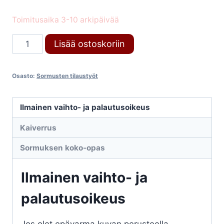
Toimitusaika 3-10 arkipäivää
Tilaustyö
Lisää ostoskoriin
määrä
Osasto:
Sormusten tilaustyöt
Ilmainen vaihto- ja palautusoikeus
Kaiverrus
Sormuksen koko-opas
Ilmainen vaihto- ja
palautusoikeus
Jos olet epävarma kuvan perusteella