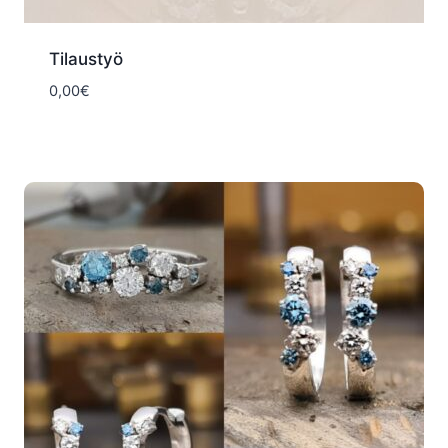
Tilaustyö
0,00
€