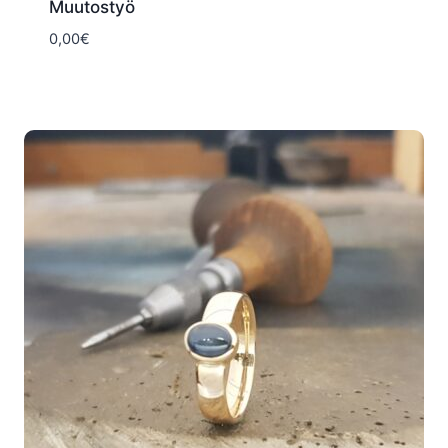
Muutostyö
0,00
€