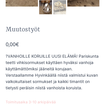
Muutostyöt
0,00
€
?VANHOILLE KORUILLE UUSI ELÄMÄ! Pariskunta
teetti vihkisormukset käyttäen hyväksi vanhoja
käyttämättömiksi jääneitä korujaan.
Verstaallamme Hyvinkäällä niistä valmistui kuvan
valkokultaiset sormukset ja kaikki timantit on
tietysti peräisin niistä vanhoista koruista.
Toimitusaika 3-10 arkipäivää