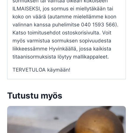
sormuksen tai vaihtaa oikean kokoiseen
ILMAISEKSI, jos sormus ei miellytäkään tai
koko on väärä (autamme mielellämme koon
valinnan kanssa puhelimitse 040 1593 566).
Katso toimitusehdot ostoskorisivulta. Voit
myös varmistua sormuksen sopivuudesta
liikkeessämme Hyvinkäällä, jossa kaikista
titaanisormuksista löytyy mallikappaleet.
TERVETULOA käymään!
Tutustu myös