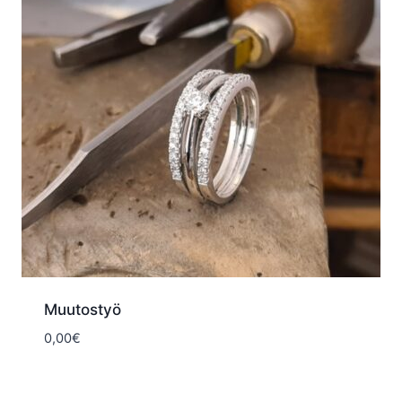
Muutostyö
0,00
€