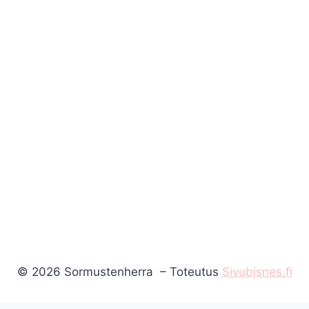
© 2026 Sormustenherra – Toteutus
Sivubisnes.fi